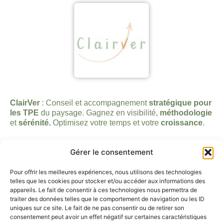
ClairVer
: Conseil et accompagnement
stratégique pour
les TPE
du paysage. Gagnez en visibilité,
méthodologie
et
sérénité.
Optimisez votre temps et votre
croissance
.
Liens rapides
Gérer le consentement
Accueil
Vous êtes entrepreneur
Pour offrir les meilleures expériences, nous utilisons des technologies
telles que les cookies pour stocker et/ou accéder aux informations des
Vous êtes particulier
appareils. Le fait de consentir à ces technologies nous permettra de
Contact
traiter des données telles que le comportement de navigation ou les ID
Blog
uniques sur ce site. Le fait de ne pas consentir ou de retirer son
consentement peut avoir un effet négatif sur certaines caractéristiques
Contact