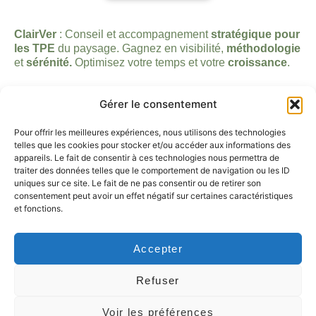
ClairVer
: Conseil et accompagnement
stratégique pour
les TPE
du paysage. Gagnez en visibilité,
méthodologie
et
sérénité.
Optimisez votre temps et votre
croissance
.
Liens rapides
Gérer le consentement
Accueil
Vous êtes entrepreneur
Pour offrir les meilleures expériences, nous utilisons des technologies
telles que les cookies pour stocker et/ou accéder aux informations des
Vous êtes particulier
appareils. Le fait de consentir à ces technologies nous permettra de
Contact
traiter des données telles que le comportement de navigation ou les ID
Blog
uniques sur ce site. Le fait de ne pas consentir ou de retirer son
consentement peut avoir un effet négatif sur certaines caractéristiques
Contact
et fonctions.
+33 (0)6.03.04.73.77
contact@clairver.fr
Accepter
Refuser
Copyright © 2026 ClairVer
Voir les préférences