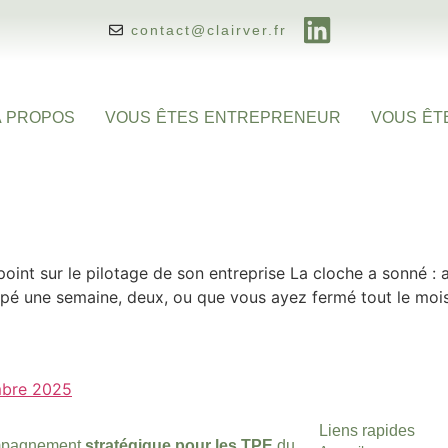
contact@clairver.fr
A PROPOS
VOUS ÊTES ENTREPRENEUR
VOUS ÊT
point sur le pilotage de son entreprise La cloche a sonné : a
upé une semaine, deux, ou que vous ayez fermé tout le moi
Liens rapides
ompagnement
stratégique pour les TPE
du