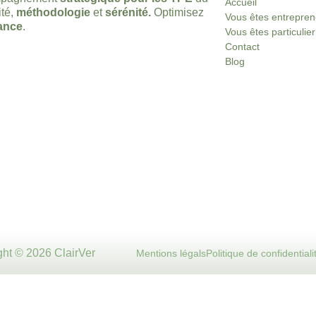
Accueil
ité,
méthodologie
et
sérénité.
Optimisez
Vous êtes entrepre
ance
.
Vous êtes particulier
Contact
Blog
ght © 2026 ClairVer
Mentions légals
Politique de confidentiali