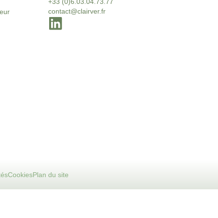
+33 (0)6.03.04.73.77
contact@clairver.fr
neur
tés
Cookies
Plan du site